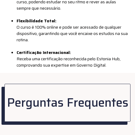
curso, podendo estudar no seu ritmo e rever as aulas
sempre que necessário.
Flexibilidade Total:
O curso é 100% online e pode ser acessado de qualquer
dispositivo, garantindo que você encaixe os estudos na sua
rotina.
Certificação Internacional:
Receba uma certificação reconhecida pelo Estonia Hub,
comprovando sua expertise em Governo Digital.
Suporte Exclusivo:
Conte com nossa equipe de atendimento dedicada para
esclarecer dúvidas e garantir uma experiência de
Perguntas Frequentes
aprendizado tranquila e eficiente.